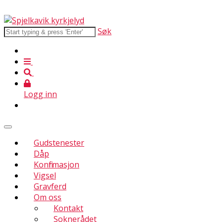
Søk
Logg inn
Gudstenester
Dåp
Konfirmasjon
Vigsel
Gravferd
Om oss
Kontakt
Soknerådet