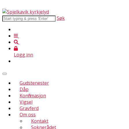
Søk
Logg inn
Gudstenester
Dåp
Konfirmasjon
Vigsel
Gravferd
Om oss
Kontakt
Soknerådet