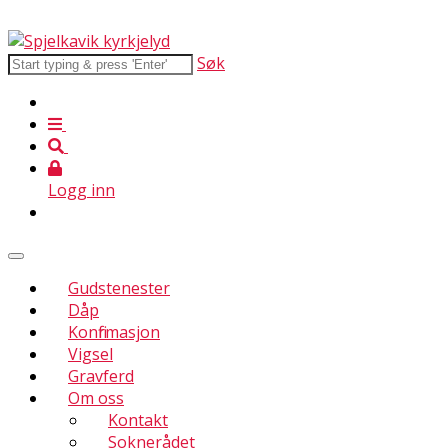
Søk
Logg inn
Gudstenester
Dåp
Konfirmasjon
Vigsel
Gravferd
Om oss
Kontakt
Soknerådet