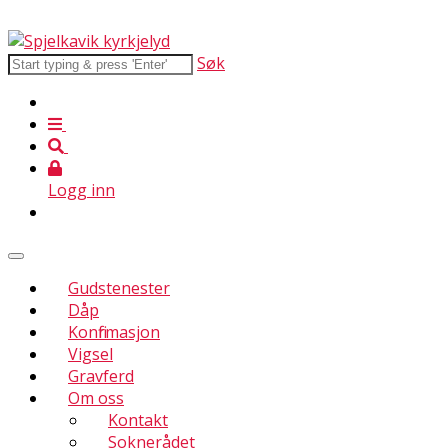
Søk
Logg inn
Gudstenester
Dåp
Konfirmasjon
Vigsel
Gravferd
Om oss
Kontakt
Soknerådet