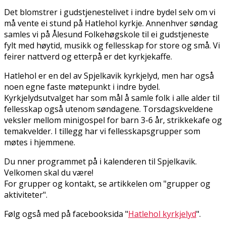
Det blomstrer i gudstjenestelivet i indre bydel selv om vi
må vente ei stund på Hatlehol kyrkje. Annenhver søndag
samles vi på Ålesund Folkehøgskole til ei gudstjeneste
fylt med høytid, musikk og fellesskap for store og små. Vi
feirer nattverd og etterpå er det kyrkjekaffe.
Hatlehol er en del av Spjelkavik kyrkjelyd, men har også
noen egne faste møtepunkt i indre bydel.
Kyrkjelydsutvalget har som mål å samle folk i alle alder til
fellesskap også utenom søndagene. Torsdagskveldene
veksler mellom minigospel for barn 3-6 år, strikkekafe og
temakvelder. I tillegg har vi fellesskapsgrupper som
møtes i hjemmene.
Du finner programmet på i kalenderen til Spjelkavik.
Velkomen skal du være!
For grupper og kontakt, se artikkelen om "grupper og
aktiviteter".
Følg også med på facebooksida "
Hatlehol kyrkjelyd
".